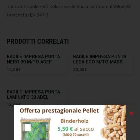
Tomaia e suola PVC Colore verde Suola carroarmatoModello
tronchetto EN 347-1
PRODOTTI CORRELATI
BADILE IMPRESA PUNTA
BADILE IMPRESA PUNTA
NERO 30 M/TO AGEF
LEGA ECO M/TO MASS
14,00
€
22,00
€
BADILE IMPRESA PUNTA
LAMINATO 30 ADEL
14,00
€