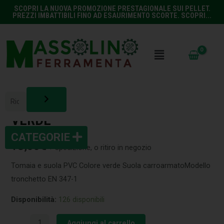
SCOPRI LA NUOVA PROMOZIONE PRESTAGIONALE SUI PELLET.
PREZZI IMBATTIBILI FINO AD ESAURIMENTO SCORTE. SCOPRI...
EDILIZIA
,
PROTEZIONE E ANTINFORTUNISTICA
STIVALI PVC TRONCHETTO 38
VERDE
13,00
€
+ spedizione, o ritiro in negozio
Tomaia e suola PVC Colore verde Suola carroarmatoModello
tronchetto EN 347-1
Disponibilità:
126 disponibili
Aggiungi al carrello