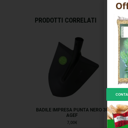
PRODOTTI CORRELATI
CONTA
BADILE IMPRESA PUNTA NERO 30
AGEF
7,00
€