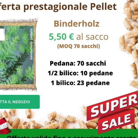
TTA IL NEGOZIO
BADILE IMPRESA PUNTA
BADILE IMPRESA QUADRO
LAMINATO 30 ADEL
AUSTRALIAN
14,00
€
6,00
€