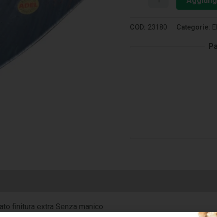
Aggiungi
COD:
23180
Categorie:
E
Pa
ato finitura extra Senza manico