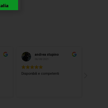
andrea stupino
ma
06/08/2021
04/
Disponibili e competenti
ottimo rap