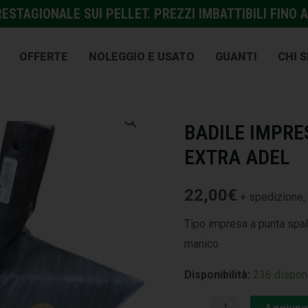
STAGIONALE SUI PELLET. PREZZI IMBATTIBILI FINO A
OFFERTE
NOLEGGIO E USATO
GUANTI
CHI 
EDILIZIA
,
UTENSILI ED ATT
BADILE IMPRE
EXTRA ADEL
22,00
€
+ spedizione, 
Tipo impresa a punta spall
manico
Disponibilità:
236 disponi