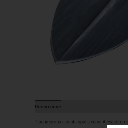
Descrizione
Informazioni aggiuntive
Tipo impresa a punta spalla curva Acciaio forgi