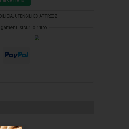
 al carrello
DILIZIA
,
UTENSILI ED ATTREZZI
gamenti sicuri o ritiro