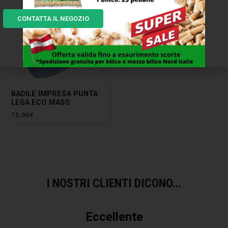
CONTATTA IL NEGOZIO
BADILE IMPRESA PUNTA
LEGA ECO MASS
15,00
€
I NOSTRI CLIENTI DICONO...
Eccellente