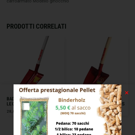
carroarmato Modello ginocchio
PRODOTTI CORRELATI
BADILE IMPRESA QUADRO
BADILE IMPRESA PUNTA
LEGA SCUDO M/TO MASS
LEGA DIABLO M/TO MASS
28,00
€
33,00
€