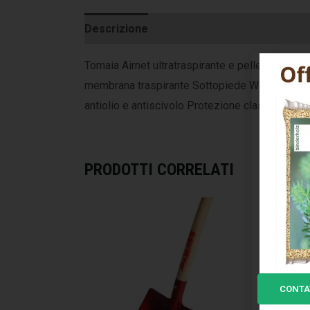
Descrizione
Informazioni aggiuntive
Tomaia Airnet ultratraspirante e pelle scamos
membrana traspirante Sottopiede Wow automodel
antiolio e antiscivolo Protezione classe S1P –
PRODOTTI CORRELATI
CONTA