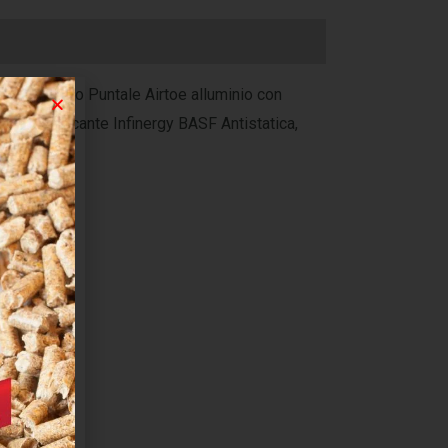
 PU espanso Puntale Airtoe alluminio con
to defaticante Infinergy BASF Antistatica,