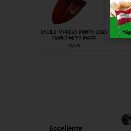
BADILE IMPRESA PUNTA LEGA
BAD
DIABLO M/TO MASS
33,00
€
Eccellente