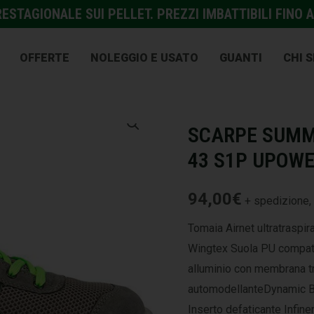
STAGIONALE SUI PELLET. PREZZI IMBATTIBILI FINO A
OFFERTE
NOLEGGIO E USATO
GUANTI
CHI 
EDILIZIA
,
PROTEZIONE E A
SCARPE SUMM
43 S1P UPOW
94,00
€
+ spedizione, 
Tomaia Airnet ultratraspi
Wingtex Suola PU compatt
alluminio con membrana 
automodellanteDynamic Bas
Inserto defaticante Infine