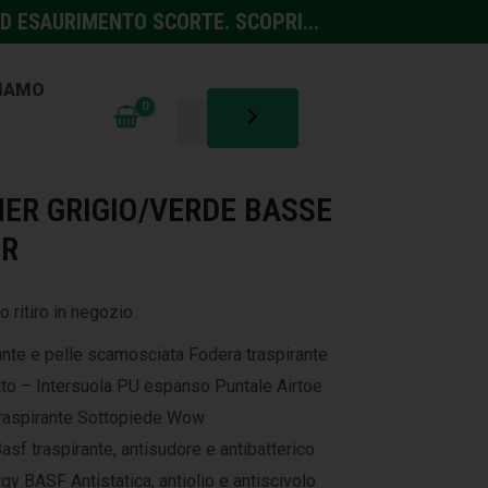
D ESAURIMENTO SCORTE. SCOPRI...
SIAMO
NTINFORTUNISTICA
ER GRIGIO/VERDE BASSE
ER
o ritiro in negozio
rante e pelle scamosciata Fodera traspirante
o – Intersuola PU espanso Puntale Airtoe
traspirante Sottopiede Wow
f traspirante, antisudore e antibatterico
rgy BASF Antistatica, antiolio e antiscivolo