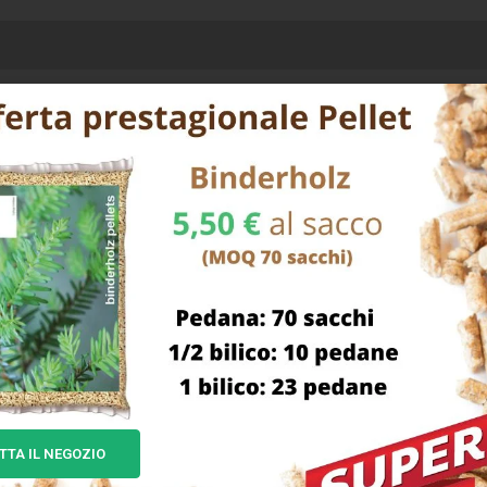
ciata Fodera traspirante Wingtex Suola PU compatto – Intersuola
lanteDynamic Basf traspirante, antisudore e antibatterico Inser
 Colore grigio/verde
TTA IL NEGOZIO