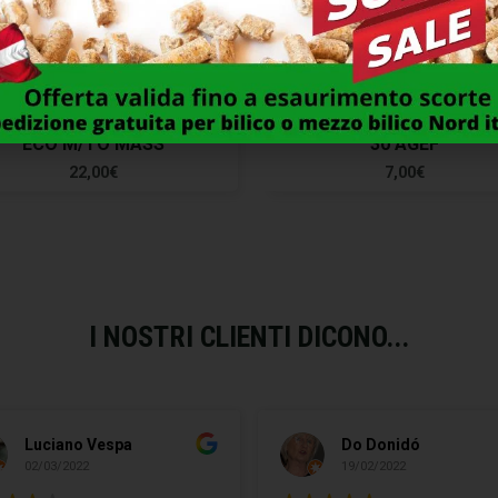
ILE IMPRESA PUNTA LEGA
BADILE IMPRESA PUNTA 
ECO M/TO MASS
30 AGEF
22,00
€
7,00
€
I NOSTRI CLIENTI DICONO...
Luciano Vespa
Do Donidó
02/03/2022
19/02/2022