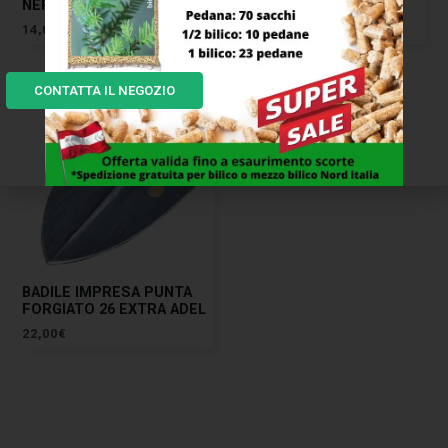
NERO 30 M/TO AGEF
LEGA M/TO AGEF
14,00
€
23,00
€
CONTATTA IL NEGOZIO
BADILE IMPRESA PUNTA
FORGIATO 26 EXTRA ADEL
22,00
€