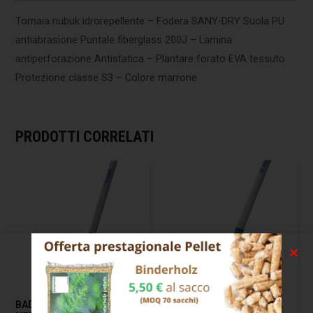
Tomaia nubuk idrorepellente – Fodera SANY-DRY Suola PU
antiabrasione Puntale fiberglass 200J – Lamina
antiperforazione Antistatica – Plantare forato EVA tessuto
Protezione classe S3 – Colore marrone
PRODOTTI CORRELATI
BADILE IMPRESA PUNTA
BADILE IMPRESA PUNTA