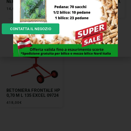
NERO 30 M/TO AGEF
FORGIATO 26 LOMELLINA
ADEL
14,00
€
24,00
€
CONTATTA IL NEGOZIO
BETONIERA FRONTALE HP
0,70 M L 135 EXCEL 09724
418,00
€