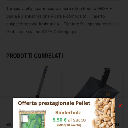
Tomaia vitello scamosciato inserti nylon Fodera MESH –
Suola PU antiabrasione Puntale composito – Inserto
antiperforazione Antistatica – Plantare PUespanso estraibile
Protezione classe S1P – Coloregrigio
PRODOTTI CORRELATI
BADILE IMPRESA PUNTA
BADILE IMPRESA QUADRO