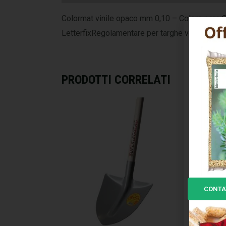
Colormat vinile opaco mm 0,10 – Colore nero S
LetterfixRegolamentare per targhe veicoli: h 60
PRODOTTI CORRELATI
CONTA