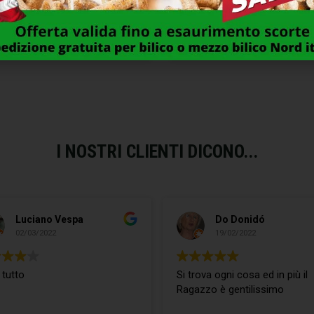
BADILE IMPRESA PUNTA
BETONIERA FRONTALE HP 0
LAMINATO 30 ADEL
L 135 EXCEL 09724
14,00
€
418,00
€
I NOSTRI CLIENTI DICONO...
Luciano Vespa
Do Donidó
02/03/2022
19/02/2022
 tutto
Si trova ogni cosa ed in più il
Ragazzo è gentilissimo