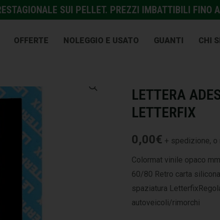
STAGIONALE SUI PELLET. PREZZI IMBATTIBILI FINO A
OFFERTE
NOLEGGIO E USATO
GUANTI
CHI 
EDILIZIA
,
PROTEZIONE E A
LETTERA ADES
LETTERFIX
0,00
€
+ spedizione, o 
Colormat vinile opaco mm
60/80 Retro carta silicon
spaziatura LetterfixRegola
autoveicoli/rimorchi