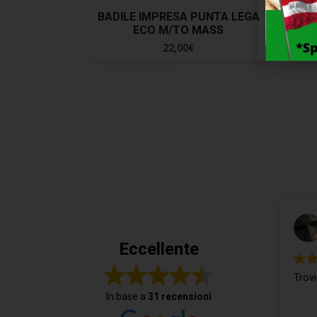
BADILE IMPRESA PUNTA LEGA
ECO M/TO MASS
22,00
€
Eccellente
Trovi
In base a
31 recensioni