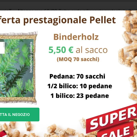
erieT – Altezza mm 60/80 Retro carta siliconata pretagliata Sis
 agricoli h80 autoveicoli/rimorchi
TTA IL NEGOZIO