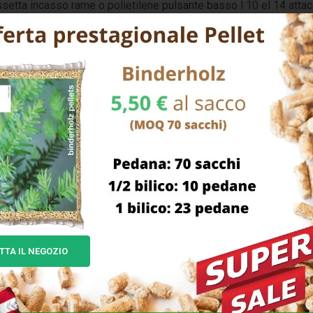
setta incasso rame o polietilene pulsante basso l 10 el 14 atta
TTA IL NEGOZIO
GOMITO PRESSIONE
NIPPLO POLIPROPILENE 1/