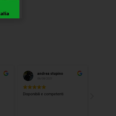
andrea stupino
ma
06/08/2021
04/
Disponibili e competenti
ottimo rap