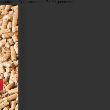
cco laterale Composizione: Pz 20 guarnizioni
2″M-