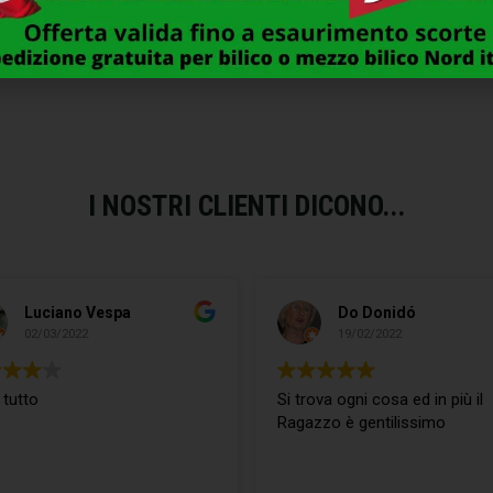
IPROPILENE M 3/4″ MM 25
1/2″M SIROFLEX
3,00
€
1,00
€
I NOSTRI CLIENTI DICONO...
Luciano Vespa
Do Donidó
02/03/2022
19/02/2022
 tutto
Si trova ogni cosa ed in più il
Ragazzo è gentilissimo