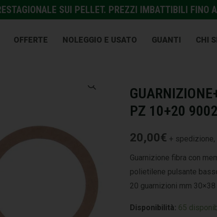
STAGIONALE SUI PELLET. PREZZI IMBATTIBILI FINO A
OFFERTE
NOLEGGIO E USATO
GUANTI
CHI 
ACCESSORI E VARIE
,
IDRAU
GUARNIZIONE
PZ 10+20 900
20,00
€
+ spedizione, 
Guarnizione fibra con me
polietilene pulsante bass
20 guarnizioni mm 30×3
Disponibilità:
65 disponib