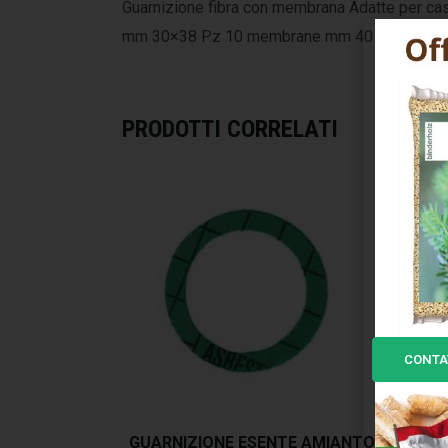
Guarnizione fibra con membrana Adatte per cas
mm 30×38 Pz 10 membrane mm 40
PRODOTTI CORRELATI
CONTA
GUARNIZIONE ESENTE AMIANTO