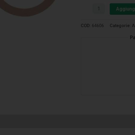
Aggiungi
COD:
64606
Categorie:
A
Pa