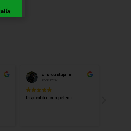
andrea stupino
ma
06/08/2021
04/
Disponibili e competenti
ottimo rap