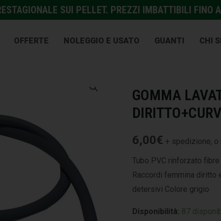
STAGIONALE SUI PELLET. PREZZI IMBATTIBILI FINO A
OFFERTE
NOLEGGIO E USATO
GUANTI
CHI 
ACCESSORI E VARIE
,
IDRAU
GOMMA LAVAT
DIRITTO+CURV
6,00
€
+ spedizione, o 
Tubo PVC rinforzato fibre
Raccordi femmina diritto 
detersivi Colore grigio
Disponibilità:
87 disponib