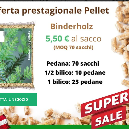
 esercizio max bar 20 Raccordi femmina diritto e curvo F 3/4″ Re
TTA IL NEGOZIO
CCORDO TUBO SCARICO
RACCORDO TUBO CARICO 
RITTO MM 22×22 SIROFLEX
F3/4″ X M3/4″ SIROFLE