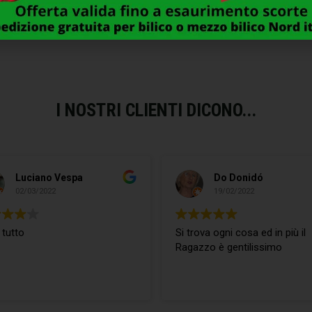
1,00
€
3,00
€
I NOSTRI CLIENTI DICONO...
Luciano Vespa
Do Donidó
02/03/2022
19/02/2022
 tutto
Si trova ogni cosa ed in più il
Ragazzo è gentilissimo