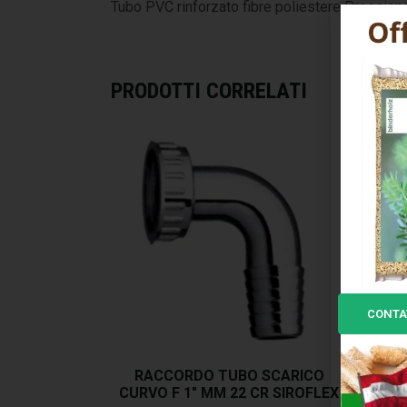
Tubo PVC rinforzato fibre poliestere Pressione
PRODOTTI CORRELATI
CONTA
RACCORDO TUBO SCARICO
RA
CURVO F 1″ MM 22 CR SIROFLEX
DI