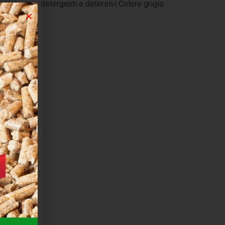
sistente a detergenti e detersivi Colore grigio
CURVO
X