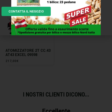
CONTATTA IL NEGOZIO
ATOMIZZATORE 2T CC.43
AT43 EXCEL 09598
217,00
€
I NOSTRI CLIENTI DICONO...
Eccellente