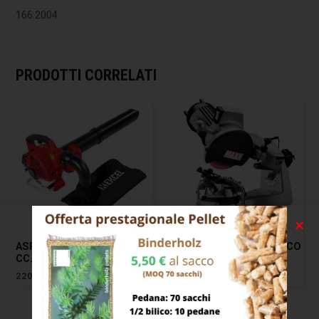
166:2004
PRODOTTI CORRELATI
ASPIRATORE SOFFIATORE
AFFILACATENE ELETTRICO
CC.26 AS26 EXCEL 00783
PROFY MAXX
220,00
€
424,00
€