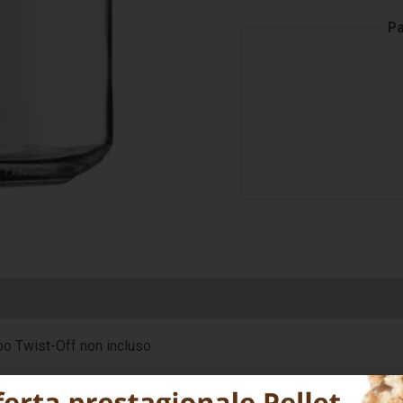
Pa
po Twist-Off non incluso