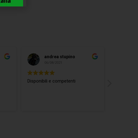
andrea stupino
ma
06/08/2021
04/
Disponibili e competenti
ottimo rap