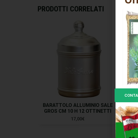
PRODOTTI CORRELATI
CONTA
BARATTOLO ALLUMINIO SALE
BARA
GROS CM 10 H 12 OTTINETTI
1
17,00
€