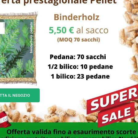
ESAURITO
TTA IL NEGOZIO
TTOLO CERAMICA BISCOT.
MENSOLA POLYTHERM E
3×13 H 17 BELLINTAVOLA
ROLL 35×18 H 10 METAL
20,00
€
13,00
€