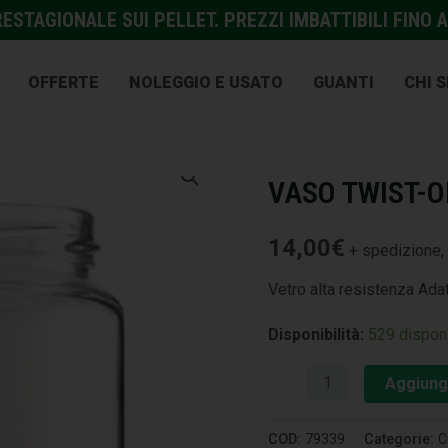
STAGIONALE SUI PELLET. PREZZI IMBATTIBILI FINO A
OFFERTE
NOLEGGIO E USATO
GUANTI
CHI 
CONSERVAZIONE
,
CUCINA
VASO TWIST-OF
14,00
€
+ spedizione, 
Vetro alta resistenza Ada
Disponibilità:
529 disponi
Aggiungi
COD:
79339
Categorie:
C