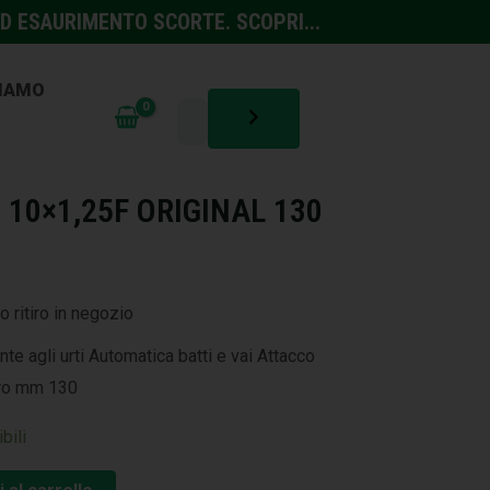
D ESAURIMENTO SCORTE. SCOPRI...
SIAMO
TURA
,
MACCHINE
I 10×1,25F ORIGINAL 130
o ritiro in negozio
nte agli urti Automatica batti e vai Attacco
ro mm 130
bili