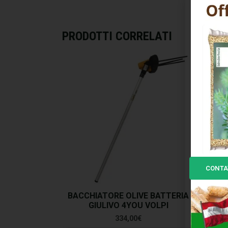
PRODOTTI CORRELATI
CONTA
BACCHIATORE OLIVE BATTERIA
M
GIULIVO 4YOU VOLPI
10
334,00
€