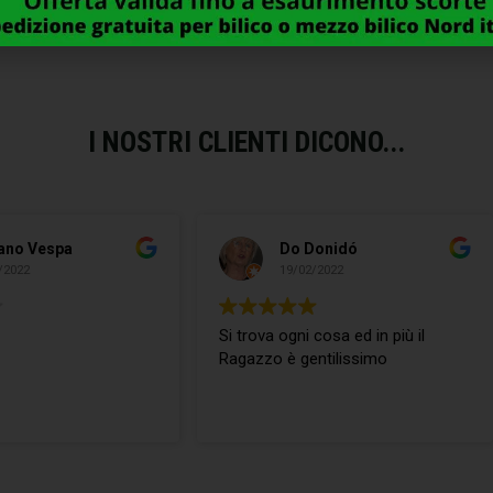
I NOSTRI CLIENTI DICONO...
Do Donidó
andrea stupino
19/02/2022
06/08/2021
rova ogni cosa ed in più il
Disponibili e competenti
azzo è gentilissimo