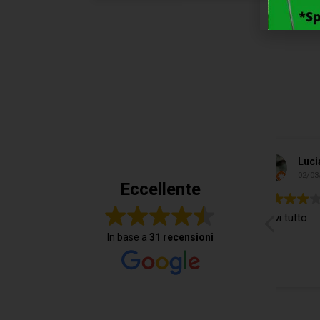
Luciano Vespa
02/03/2022
Eccellente
Trovi tutto
Si t
Rag
In base a
31 recensioni