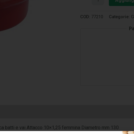
Aggiungi
COD:
77210
Categorie:
G
Pa
atica batti e vai Attacco 10×1,25 femmina Diametro mm 130