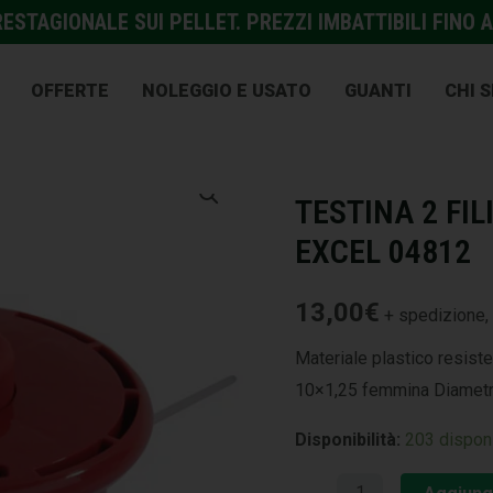
STAGIONALE SUI PELLET. PREZZI IMBATTIBILI FINO A
OFFERTE
NOLEGGIO E USATO
GUANTI
CHI 
GIARDINAGGIO E AGRICOL
TESTINA 2 FIL
EXCEL 04812
13,00
€
+ spedizione, 
Materiale plastico resiste
10×1,25 femmina Diamet
Disponibilità:
203 disponi