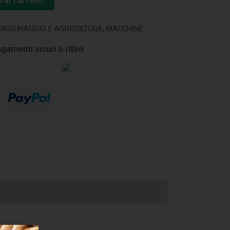
 al carrello
IARDINAGGIO E AGRICOLTURA
,
MACCHINE
gamenti sicuri o ritiro