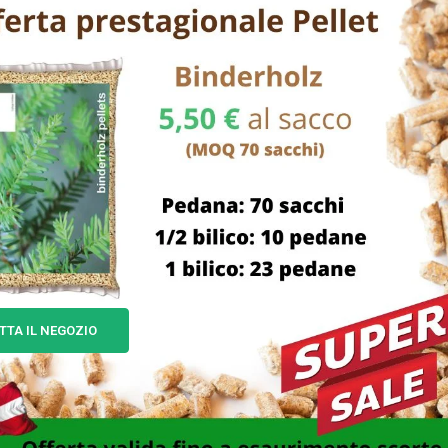
TTA IL NEGOZIO
OLA AFFILCATENE AF104
MOLA AFFILACATENE MM 14
4×4,5 F.22,0 EXCEL 07310
F.22,2
6,00
€
17,00
€