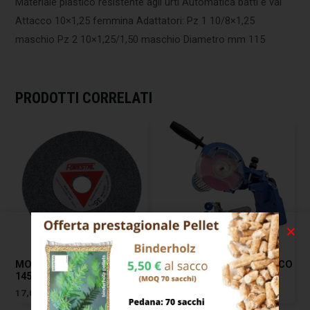
Materiale plastico resistente agli urti Automatica batti e vai
Attacco 10×1,25 femmina Adattatori: Pz 1 10/8×1,25
maschio Pz 2 10×1,25/1,50 maschio Diametro mm 115
PRODOTTI CORRELATI
MOLA AFFILACATENE MM
AFFILACATENE ELETTRICO
145×3,0 F.22,2
PROFESSIONAL
17,00
€
136,00
€