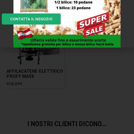
CONTATTA IL NEGOZIO
AFFILACATENE ELETTRICO
PROFY MAXX
424,00
€
I NOSTRI CLIENTI DICONO...