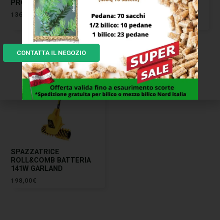
PROFESSIONAL
BATTERIA GIULIVO 4YOU
VOLPI
136,00
€
334,00
€
CONTATTA IL NEGOZIO
SPAZZATRICE
ROLL&COMB BATTERIA
141W GARLAND
198,00
€