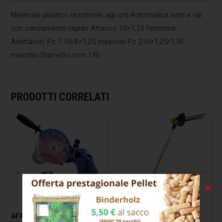
Materiale plastico resistente agli urti Automatica batti e vai
con caricamento rapido Attacco 10×1,25 femmina
Adattatori: Pz 1 10/8×1,25 maschio Pz 210×1,25/1,50
maschio Diametro mm 130
PRODOTTI CORRELATI
AFFILACATENE ELETTRICO
BACCHIATORE OLIVE