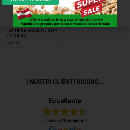
LATTIERA ACCIAIO JOLLY
TZ 3 ILSA
26,00
€
I NOSTRI CLIENTI DICONO...
Eccellente
In base a
31 recensioni