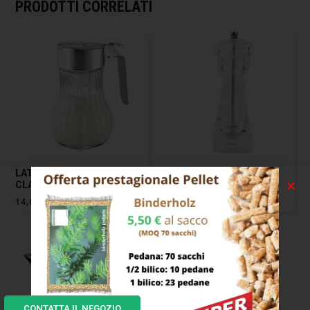
PRODOTTI CORRELATI
LATTIERA VETRO CC 250
MACINA PEPE/SALE
CLASSIC TESCOMA
ACRILICO CM 10 ILSA
14,00
€
9,00
€
CONTATTA IL NEGOZIO