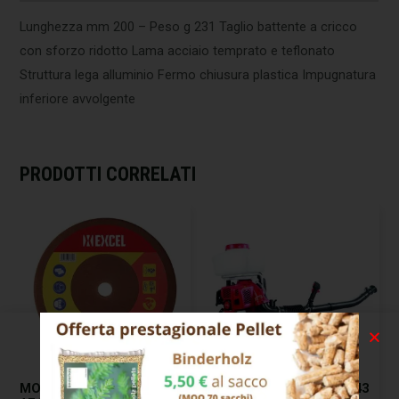
Lunghezza mm 200 – Peso g 231 Taglio battente a cricco
con sforzo ridotto Lama acciaio temprato e teflonato
Struttura lega alluminio Fermo chiusura plastica Impugnatura
inferiore avvolgente
PRODOTTI CORRELATI
MOLA AFFILACATENE
ATOMIZZATORE 2T CC.43