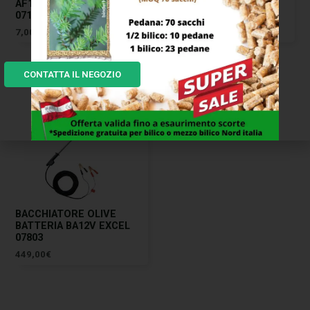
AF100 100×3,2 F.10,0 EXCEL
AT43 EXCEL 09598
07166
217,00
€
7,00
€
CONTATTA IL NEGOZIO
BACCHIATORE OLIVE
BATTERIA BA12V EXCEL
07803
449,00
€