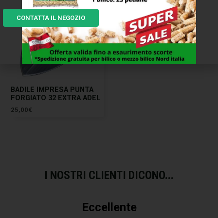
CONTATTA IL NEGOZIO
BADILE IMPRESA PUNTA
FORGIATO 32 EXTRA ADEL
25,00
€
I NOSTRI CLIENTI DICONO...
Eccellente