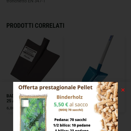
tronchetto EN 347-1
PRODOTTI CORRELATI
BADILE IMPRESA QUADRO
BADILE IMPRESA PUNTA
25 AUSTRALIAN
LEGA M/TO AGEF
6,00
€
23,00
€