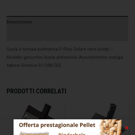
Descrizione
Informazioni aggiuntive
Suola e tomaia polimerica P-Plus Colore nero lucido –
Modello ginocchio Suola antiscivolo Assorbimento energia
tallone Direttiva 91/338/CEE
PRODOTTI CORRELATI