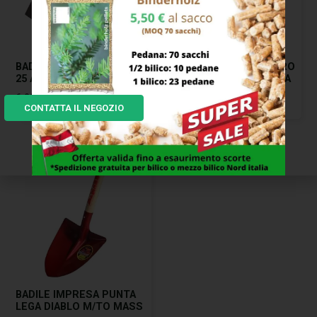
BADILE IMPRESA QUADRO
BADILE IMPRESA QUADRO
25 AUSTRALIAN
FORGIATO 26 LOMELLINA
ADEL
6,00
€
CONTATTA IL NEGOZIO
24,00
€
BADILE IMPRESA PUNTA
LEGA DIABLO M/TO MASS