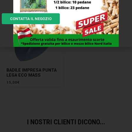
CONTATTA IL NEGOZIO
BADILE IMPRESA PUNTA
LEGA ECO MASS
15,00
€
I NOSTRI CLIENTI DICONO...