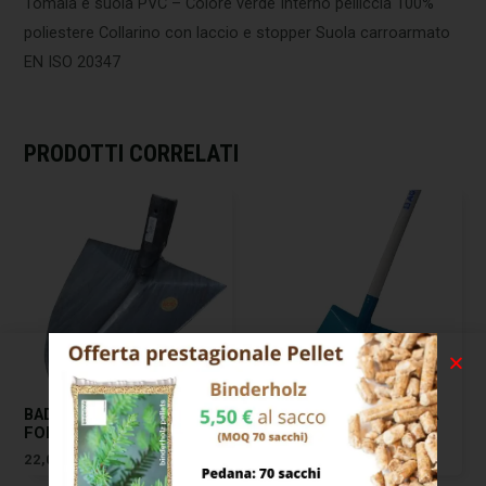
Tomaia e suola PVC – Colore verde Interno pelliccia 100%
poliestere Collarino con laccio e stopper Suola carroarmato
EN ISO 20347
PRODOTTI CORRELATI
BADILE IMPRESA PUNTA
BADILE IMPRESA PUNTA
FORGIATO 28 EXTRA ADEL
LEGA M/TO AGEF
22,00
€
23,00
€