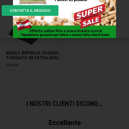
CONTATTA IL NEGOZIO
BADILE IMPRESA QUADRO
FORGIATO 28 EXTRA ADEL
26,00
€
I NOSTRI CLIENTI DICONO...
Eccellente