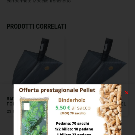
carroarmato Modello tronchetto
PRODOTTI CORRELATI
BADILE IMPRESA PUNTA
BADILE IMPRESA PUNTA
FORGIATO 30 EXTRA ADEL
FORGIATO 32 EXTRA ADEL
23,00
€
25,00
€