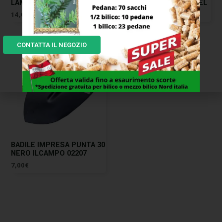
LAMINATO 27 ADEL
FORGIATO 32 EXTRA ADEL
14,00
€
25,00
€
CONTATTA IL NEGOZIO
BADILE IMPRESA PUNTA 30
NERO ILCAMPO 02207
7,00
€