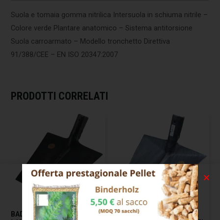
Suola e tomaia gomma nitrilica Intersuola in schiuma nitrile –
Colore verde Plantare anatomico – Sistema antitorsione
Suola carroarmato – Modello tronchetto Direttiva
91/388/CEE – EN ISO 20347:2007
PRODOTTI CORRELATI
BADILE IMPRESA QUADRO
BADILE IMPRESA PUNTA