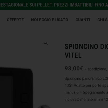
STAGIONALE SUI PELLET. PREZZI IMBATTIBILI FINO A
OFFERTE
NOLEGGIO E USATO
GUANTI
CHI 
DOMOTICA
,
SISTEMI DI SI
SPIONCINO DIG
VITEL
93,00
€
+ spedizione, 
Spioncino panoramico LC
105^ Adatto per porte s
manuale – Spegnimento a
incluseDimensioni mm 12