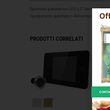
Spioncino panoramico LCD 3,2″ Sensore CMOS
Spegnimento automatico Alimentazione 2 pil
PRODOTTI CORRELATI
CONTA