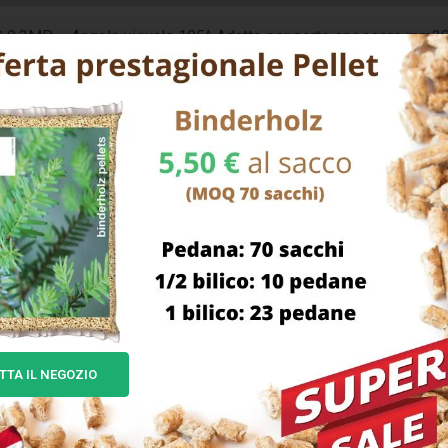
 0,3MP – Angolo visuale 105^ Adatto per porte spessore mm3
e AAA non incluseDimensioni mm 125×15 h 68 – Peso g 160
TTA IL NEGOZIO