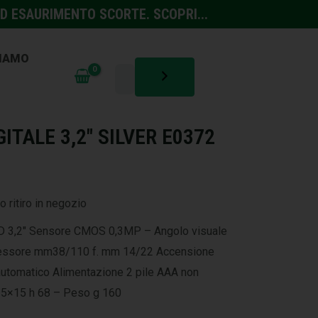
D ESAURIMENTO SCORTE. SCOPRI...
SIAMO
CUREZZA
ITALE 3,2″ SILVER E0372
o ritiro in negozio
D 3,2″ Sensore CMOS 0,3MP – Angolo visuale
pessore mm38/110 f. mm 14/22 Accensione
utomatico Alimentazione 2 pile AAA non
5×15 h 68 – Peso g 160