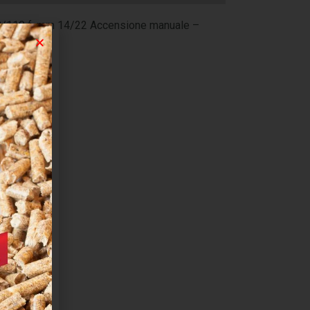
8/110 f. mm 14/22 Accensione manuale –