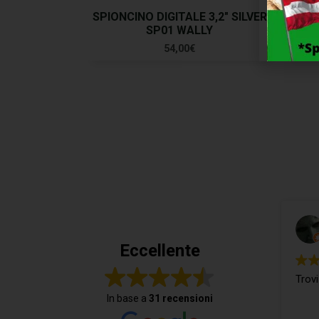
SPIONCINO DIGITALE 3,2″ SILVER
S
SP01 WALLY
54,00
€
Eccellente
Trovi
In base a
31 recensioni