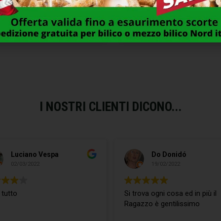
PIONCINO DIGITALE 3,2″
CAMPANELLO WIRELESS VOL
OTTONATO E0372 VITEL
THOMSON
93,00
€
30,00
€
I NOSTRI CLIENTI DICONO...
Luciano Vespa
Do Donidó
02/03/2022
19/02/2022
 tutto
Si trova ogni cosa ed in più il
Ragazzo è gentilissimo