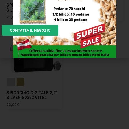
SPIONCINO DIGITALE 2,6″
CAMPANELLO WIRELESS
SILVER E0426 VITEL
VOLT 220 THOMSON
71,00
€
30,00
€
CONTATTA IL NEGOZIO
SPIONCINO DIGITALE 3,2″
SILVER E0372 VITEL
93,00
€