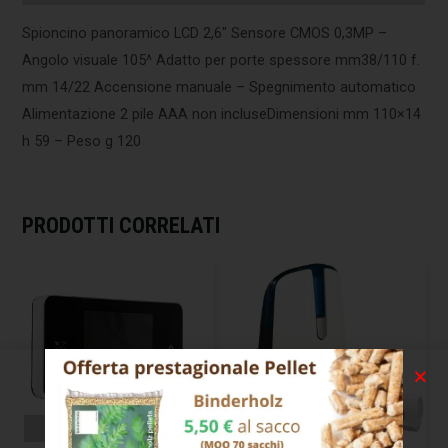
Spioncino panoramico LCD 2,6″ Sensore CMOS 0,3MP –
Angolo visuale 105^ Adatto per porte spessore mm38/110 f.
mm 14/22 Accensione manuale – Spegnimento automatico
Alimentazione 2 pile AAA non incluseDimensioni mm 110×14
h 59 – Peso g 120
PRODOTTI CORRELATI