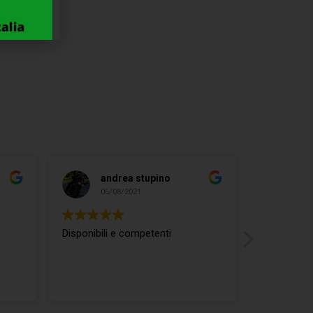
andrea stupino
ma
06/08/2021
04/
Disponibili e competenti
ottimo rap