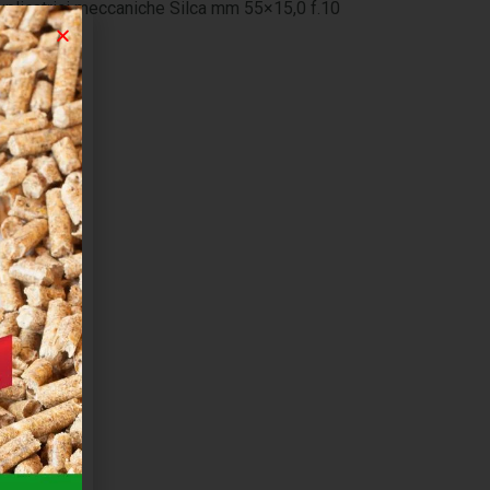
plicatrici meccaniche Silca mm 55×15,0 f.10
 GEIT