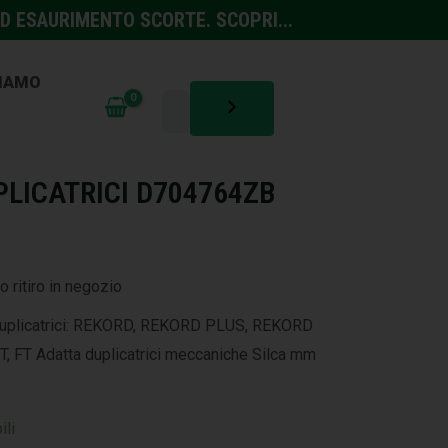
D ESAURIMENTO SCORTE. SCOPRI...
SIAMO
A
LICATRICI D704764ZB
o ritiro in negozio
 duplicatrici: REKORD, REKORD PLUS, REKORD
, FT Adatta duplicatrici meccaniche Silca mm
ili