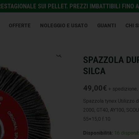
STAGIONALE SUI PELLET. PREZZI IMBATTIBILI FINO A
OFFERTE
NOLEGGIO E USATO
GUANTI
CHI 
CHIAVI COMPATIBILI
,
SILC
SPAZZOLA DUP
SILCA
49,00
€
+ spedizione, 
Spazzola tynex Utilizzo
2000, GT40, AY100, SCOUT
55×15,0 f.10
Disponibilità:
16 disponib