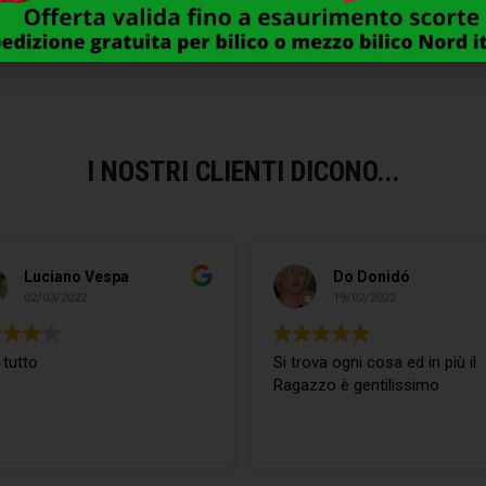
8,00
€
10,00
€
I NOSTRI CLIENTI DICONO...
Luciano Vespa
Do Donidó
02/03/2022
19/02/2022
 tutto
Si trova ogni cosa ed in più il
Ragazzo è gentilissimo