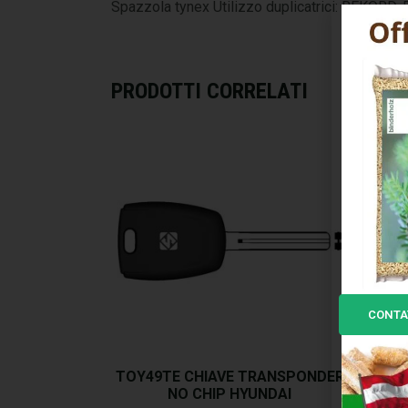
Spazzola tynex Utilizzo duplicatrici: REKORD
PRODOTTI CORRELATI
CONTA
TOY49TE CHIAVE TRANSPONDER
GT10
NO CHIP HYUNDAI