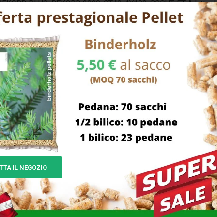
, REKORD PLUS, REKORD 2000, GT40, AY100, SCOUT, FT Adatta du
TTA IL NEGOZIO
BTE CHIAVE TRANSPONDER
PORTACHIAVI ANELLO
NO CHIP FIAT
MOSCHETTONE MINI PZ 12