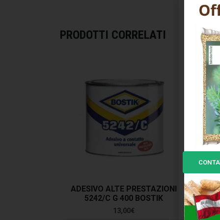
PRODOTTI CORRELATI
CONTA
ADESIVO ALTE PRESTAZIONI
AD
5242/C G 400 BOSTIK
13,00
€