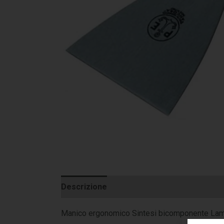
Descrizione
Informazioni aggiuntive
Manico ergonomico Sintesi bicomponente Lama a