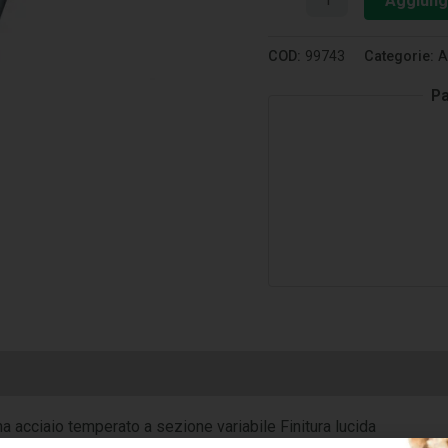
Aggiungi
COD:
99743
Categorie:
A
Pa
cciaio temperato a sezione variabile Finitura lucida