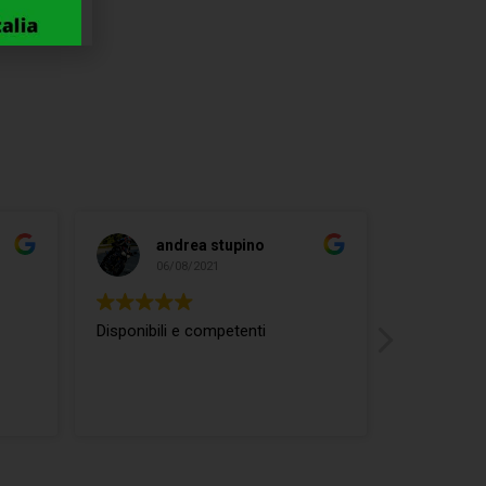
andrea stupino
ma
06/08/2021
04/
Disponibili e competenti
ottimo rap