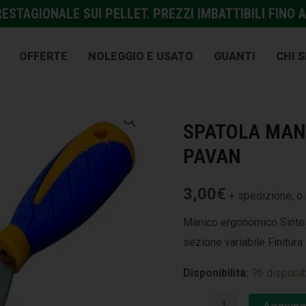
STAGIONALE SUI PELLET. PREZZI IMBATTIBILI FINO A
OFFERTE
NOLEGGIO E USATO
GUANTI
CHI 
ARTICOLI PER PITTORI
,
CO
SPATOLA MANI
PAVAN
3,00
€
+ spedizione, o 
Manico ergonomico Sinte
sezione variabile Finitura 
Disponibilità:
96 disponib