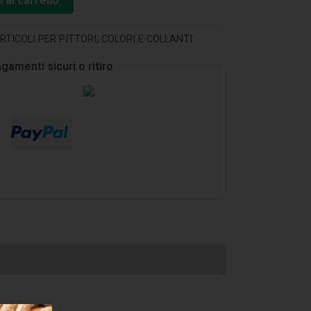
 al carrello
RTICOLI PER PITTORI
,
COLORI E COLLANTI
gamenti sicuri o ritiro