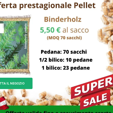
TTA IL NEGOZIO
ESIVO PELLE CUOIO G 50
ADESIVO LEGNO PU
BOSTIK
POLIURETANO G 250 BOS
9,00
€
16,00
€