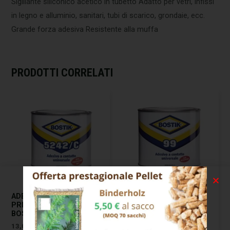
Sigillante siliconico acetico in tubetto Adatto per vetri, infissi
in legno e alluminio, sanitari, tubi di scarico, grondaie, ecc.
Grande forza adesiva Resistente alla muffa
PRODOTTI CORRELATI
ADESIVO ALTE
ADESIVO ALTA
PRESTAZIONI 5242/C G 400
RESISTENZA 99 G 850
BOSTIK
BOSTIK
13,00
€
19,00
€