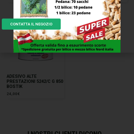
CONTATTA IL NEGOZIO
ADESIVO ALTE
PRESTAZIONI 5242/C G 850
BOSTIK
24,00
€
I NOSTRI CLIENTI DICONO...