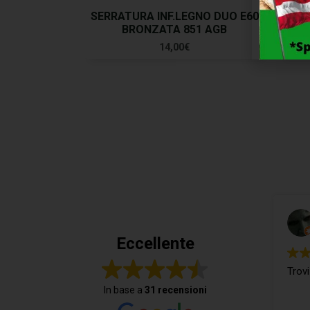
SERRATURA INF.LEGNO DUO E60
SER
BRONZATA 851 AGB
E
14,00
€
Eccellente
Trovi
In base a
31 recensioni