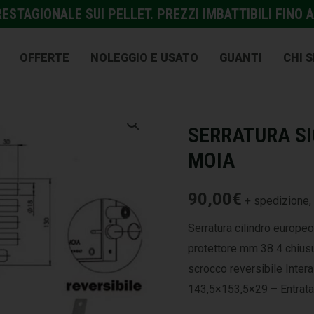
STAGIONALE SUI PELLET. PREZZI IMBATTIBILI FINO A
OFFERTE
NOLEGGIO E USATO
GUANTI
CHI 
MOIA
,
SERRATURE E ACCE
SERRATURA SI
MOIA
90,00
€
+ spedizione, 
Serratura cilindro europeo
protettore mm 38 4 chiusur
scrocco reversibile Inte
143,5×153,5×29 – Entrata 