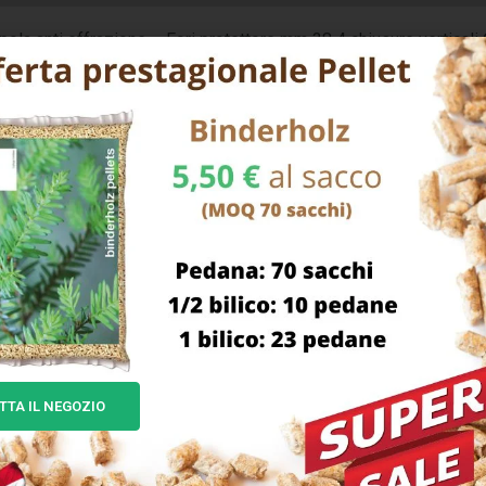
pola anti effrazione – Fori protettore mm 38 4 chiusure verticali 
 mm 143,5×153,5×29 – Entrata mm 63 Aste, deviatore e cilindro 
TTA IL NEGOZIO