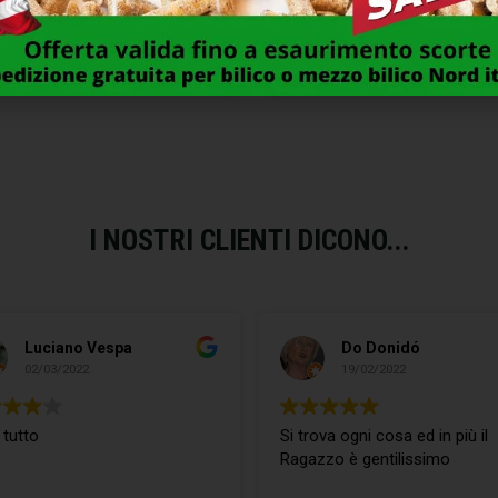
RATURA INF.LEGNO CENTRO
SERRATURA INF.LEGNO CE
50 BAGNO OT 1006 AGB
E50 BAGNO BR 1012 A
8,00
€
7,00
€
I NOSTRI CLIENTI DICONO...
Luciano Vespa
Do Donidó
02/03/2022
19/02/2022
 tutto
Si trova ogni cosa ed in più il
Ragazzo è gentilissimo