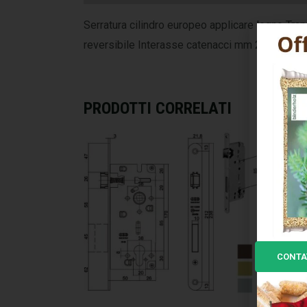
Serratura cilindro europeo applicare legno Trap
reversibile Interasse catenacci mm 25 Scatola
PRODOTTI CORRELATI
CONTA