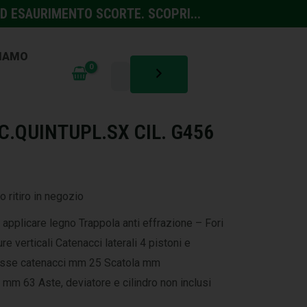
D ESAURIMENTO SCORTE. SCOPRI...
SIAMO
SSORI
C.QUINTUPL.SX CIL. G456
o ritiro in negozio
 applicare legno Trappola anti effrazione – Fori
e verticali Catenacci laterali 4 pistoni e
rasse catenacci mm 25 Scatola mm
mm 63 Aste, deviatore e cilindro non inclusi