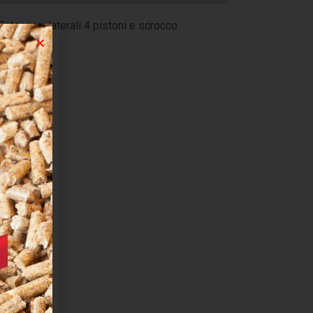
Catenacci laterali 4 pistoni e scrocco
non inclusi