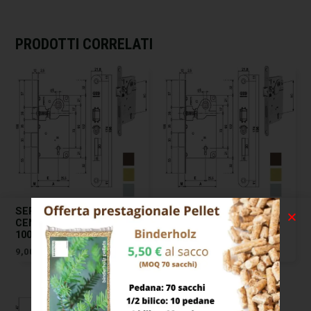
PRODOTTI CORRELATI
SERRATURA INF.LEGNO
SERRATURA INF.LEGNO
CENTRO E50 CROMO OP
CENTRO E50 BRONZATA
1001 AGB
1001 AGB
9,00
€
6,00
€