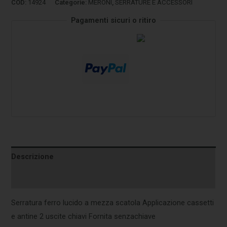
COD:
14924
Categorie:
MERONI
,
SERRATURE E ACCESSORI
Pagamenti sicuri o ritiro
Descrizione
Informazioni aggiuntive
Serratura ferro lucido a mezza scatola Applicazione cassetti
e antine 2 uscite chiavi Fornita senzachiave