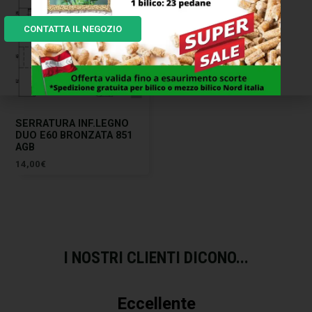
CONTATTA IL NEGOZIO
SERRATURA INF.LEGNO
DUO E60 BRONZATA 851
AGB
14,00
€
I NOSTRI CLIENTI DICONO...
Eccellente