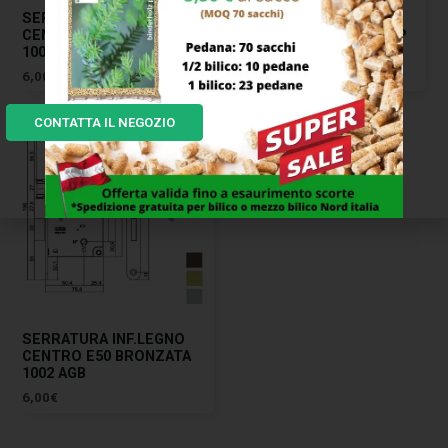
SERRATURA INF.LEGNO
SERRATURA INF.LEGNO
CENTRO E50 OTTONATA
CENTRO E50 CROMO OP
1002 AGB
1002 AGB
6,00
€
9,00
€
CONTATTA IL NEGOZIO
SERRATURA INF.LEGNO
CENTRO E50 BRONZATA
1002 AGB
6,00
€