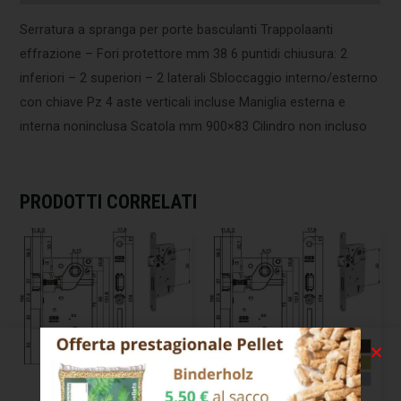
Serratura a spranga per porte basculanti Trappolaanti
effrazione – Fori protettore mm 38 6 puntidi chiusura: 2
inferiori – 2 superiori – 2 laterali Sbloccaggio interno/esterno
con chiave Pz 4 aste verticali incluse Maniglia esterna e
interna noninclusa Scatola mm 900×83 Cilindro non incluso
PRODOTTI CORRELATI