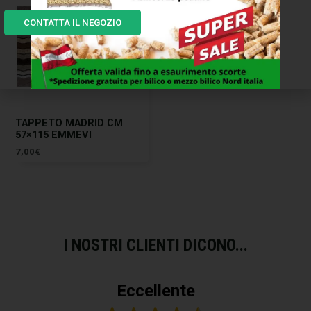
CONTATTA IL NEGOZIO
TAPPETO MADRID CM
57×115 EMMEVI
7,00
€
I NOSTRI CLIENTI DICONO...
Eccellente