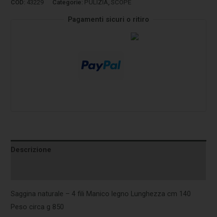
COD:
43229
Categorie:
PULIZIA
,
SCOPE
Pagamenti sicuri o ritiro
Descrizione
Informazioni aggiuntive
Saggina naturale – 4 fili Manico legno Lunghezza cm 140
Peso circa g 850