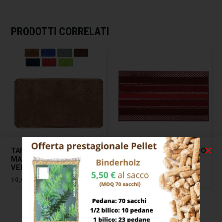
PRODOTTI CORRELATI
TAPPETO MICROFIBRA
TAPPETO GEMMA ROSSO
MAESTRO CM 50×80
CM 50X 75 EMMEVI
VELCOC
6,00
€
10,00
€