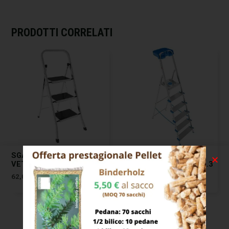
PRODOTTI CORRELATI
SGABELLO ALLUMINIO
SCALA DOMESTICA
VETTA GR.3 XTRA 09909
ALLUMINIO TITANICA GR.3
XTRA 09917
62,00
€
54,00
€