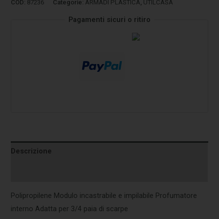
COD:
87236
Categorie:
ARMADI PLASTICA
,
UTILCASA
Pagamenti sicuri o ritiro
Descrizione
Informazioni aggiuntive
Polipropilene Modulo incastrabile e impilabile Profumatore
interno Adatta per 3/4 paia di scarpe