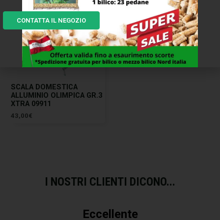
CONTATTA IL NEGOZIO
SCALA DOMESTICA
ALLUMINIO OLIMPICA GR.3
XTRA 09911
43,00
€
I NOSTRI CLIENTI DICONO...
Eccellente