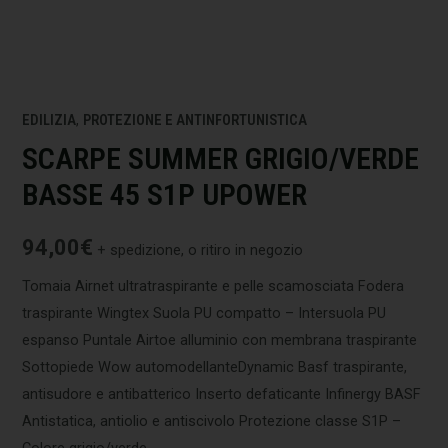
EDILIZIA
,
PROTEZIONE E ANTINFORTUNISTICA
SCARPE SUMMER GRIGIO/VERDE
BASSE 45 S1P UPOWER
94,00
€
+ spedizione, o ritiro in negozio
Tomaia Airnet ultratraspirante e pelle scamosciata Fodera
traspirante Wingtex Suola PU compatto – Intersuola PU
espanso Puntale Airtoe alluminio con membrana traspirante
Sottopiede Wow automodellanteDynamic Basf traspirante,
antisudore e antibatterico Inserto defaticante Infinergy BASF
Antistatica, antiolio e antiscivolo Protezione classe S1P –
Colore grigio/verde