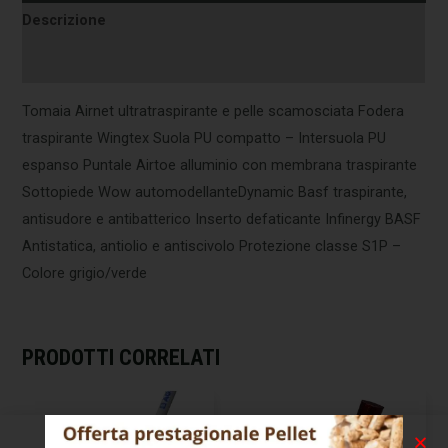
Descrizione
Informazioni aggiuntive
Tomaia Airnet ultratraspirante e pelle scamosciata Fodera
traspirante Wingtex Suola PU compatto – Intersuola PU
espanso Puntale Airtoe alluminio con membrana traspirante
Sottopiede Wow automodellanteDynamic Basf traspirante,
antisudore e antibatterico Inserto defaticante Infinergy BASF
Antistatica, antiolio e antiscivolo Protezione classe S1P –
Colore grigio/verde
PRODOTTI CORRELATI