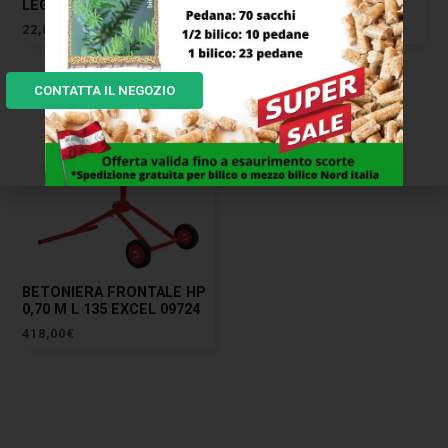
LEGA ECO M/TO MASS
LEGA SCUDO MASS
22,00
€
18,00
€
CONTATTA IL NEGOZIO
BETONIERA FRONTALE HP
0,70 M L 135 EXCEL 09724
418,00
€