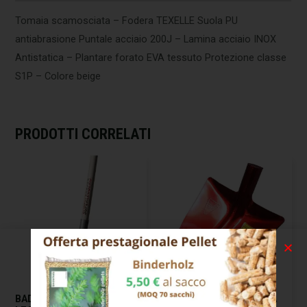
Tomaia scamosciata – Fodera TEXELLE Suola PU
antiabrasione Puntale acciaio 200J – Lamina acciaio INOX
Antistatica – Plantare forato EVA tessuto Protezione classe
S1P – Colore beige
PRODOTTI CORRELATI
BADILE IMPRESA PUNTA
BADILE IMPRESA PUNTA