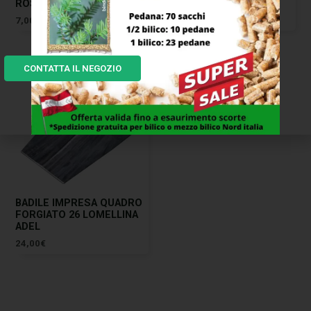
ROSSO 30 AGEF
LEGA SCUDO MASS
7,00
€
18,00
€
CONTATTA IL NEGOZIO
BADILE IMPRESA QUADRO
FORGIATO 26 LOMELLINA
ADEL
24,00
€