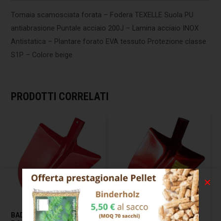
Tomaia scamosciata forata – Fodera TEXELLE Suola PU
antiabrasione Puntale acciaio 200J – Lamina acciaio INOX
Antistatica – Plantare forato EVA tessuto Protezione classe
S1P – Colore beige
PRODOTTI CORRELATI
BADILE IMPRESA PUNTA
BADILE IMPRESA PUNTA