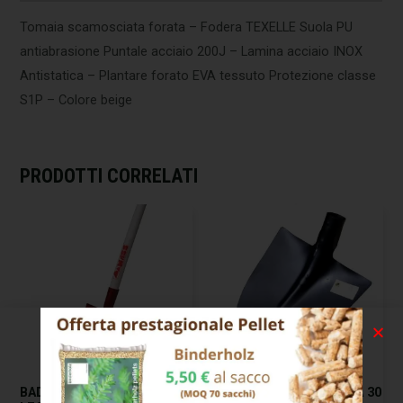
Tomaia scamosciata forata – Fodera TEXELLE Suola PU
antiabrasione Puntale acciaio 200J – Lamina acciaio INOX
Antistatica – Plantare forato EVA tessuto Protezione classe
S1P – Colore beige
PRODOTTI CORRELATI
BADILE IMPRESA QUADRO
BADILE IMPRESA PUNTA 30