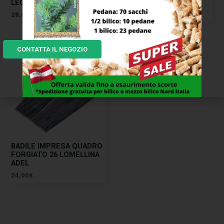
LEGA SCUDO M/TO MASS
NERO ILCAMPO 02207
28,00
€
7,00
€
CONTATTA IL NEGOZIO
BADILE IMPRESA QUADRO
FORGIATO 26 LOMELLINA
ADEL
24,00
€