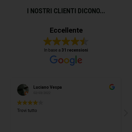
I NOSTRI CLIENTI DICONO...
Eccellente
In base a
31 recensioni
Luciano Vespa
02/03/2022
Trovi tutto
Si trova 
gentilis