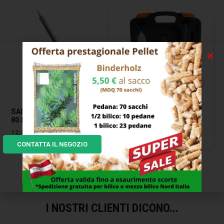
ESAURITO
ESAURITO
SALDATORE ELETTRICO W
SCALPELLATORE
80 EXCEL 01973
PNEUMATICO KIT
ESAGONO EXCEL 00105
12,00
€
42,00
€
CONTATTA IL NEGOZIO
I NOSTRI CLIENTI DICONO...