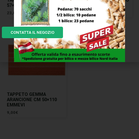
57×190 ROBERT ROSS
CM 57×230 EMMEVI
23,00
€
23,00
€
CONTATTA IL NEGOZIO
TAPPETO GEMMA
ARANCIONE CM 50×110
EMMEVI
9,00
€