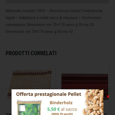
Materiale riciclato 100% – Resistenza media Fondotenuta
liquidi – Saldatura a stella Lacci di chiusura – Confezione
salvaspazio Dimensioni cm 70×110 peso g 30 my 20
Dimensioni cm 70×110 peso g 60 my 42
PRODOTTI CORRELATI
TAPPETO POLO LATEX CM
TAPPETO GEMMA ROSSO