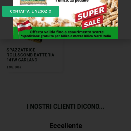
CONTATTA IL NEGOZIO
SPAZZATRICE
ROLL&COMB BATTERIA
141W GARLAND
198,00
€
I NOSTRI CLIENTI DICONO...
Eccellente