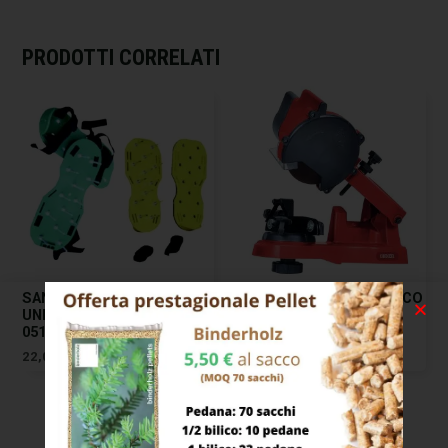
PRODOTTI CORRELATI
SANDALI ARIEGGIATORI
AFFILACATENE ELETTRICO
UNIVERSALI ILCAMPO
AF104 EXCEL 07165
05122
79,00
€
22,00
€