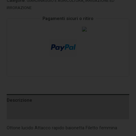
Categorie:
GIARDINAGGIO E AGRICOLTURA
,
IRRIGAZIONE ED
IRRORAZIONE
Pagamenti sicuri o ritiro
Descrizione
Informazioni aggiuntive
Ottone lucido Attacco rapido baionetta Filetto femmina