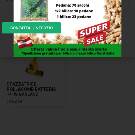
7,00
€
CONTATTA IL NEGOZIO
SPAZZATRICE
ROLL&COMB BATTERIA
141W GARLAND
198,00
€