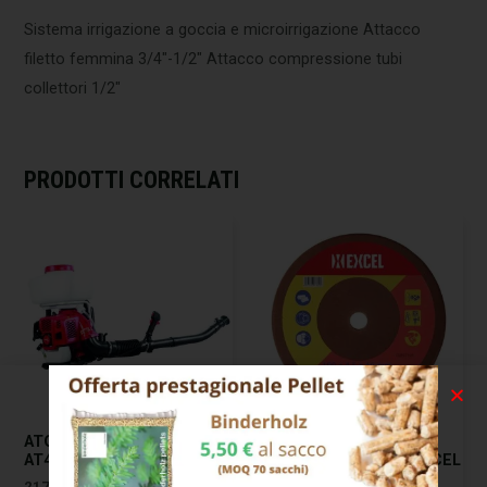
Sistema irrigazione a goccia e microirrigazione Attacco
filetto femmina 3/4″-1/2″ Attacco compressione tubi
collettori 1/2″
PRODOTTI CORRELATI
ATOMIZZATORE 2T CC.43
MOLA AFFILACATENE
AT43 EXCEL 09598
AF100 100×3,2 F.10,0 EXCEL
07166
217,00
€