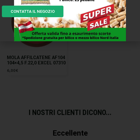
CONTATTA IL NEGOZIO
MOLA AFFILCATENE AF104
104×4,5 F.22,0 EXCEL 07310
6,00
€
I NOSTRI CLIENTI DICONO...
Eccellente