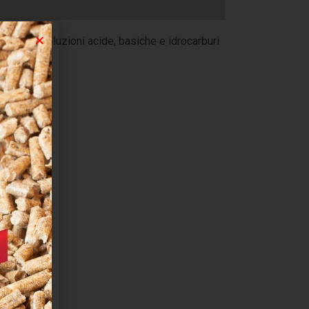
tta per soluzioni acide, basiche e idrocarburi