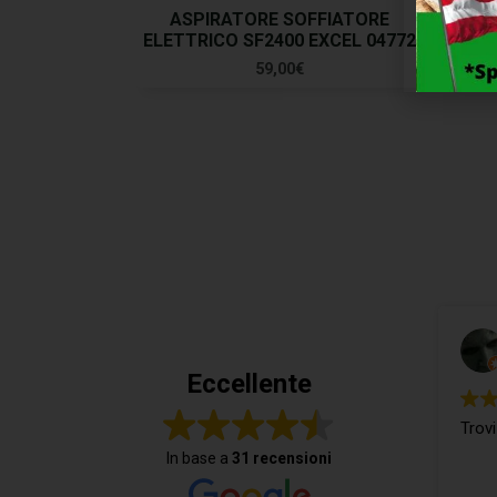
ASPIRATORE SOFFIATORE
AFFI
ELETTRICO SF2400 EXCEL 04772
59,00
€
Eccellente
Trovi
In base a
31 recensioni