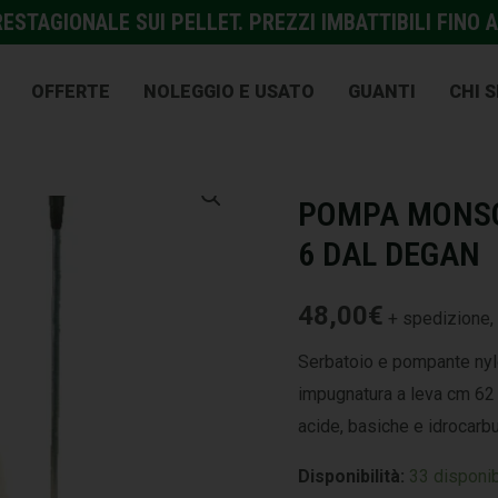
STAGIONALE SUI PELLET. PREZZI IMBATTIBILI FINO A
OFFERTE
NOLEGGIO E USATO
GUANTI
CHI 
GIARDINAGGIO E AGRICOL
POMPA MONSON
6 DAL DEGAN
48,00
€
+ spedizione, 
Serbatoio e pompante nyl
impugnatura a leva cm 62 
acide, basiche e idrocarbu
Disponibilità:
33 disponib