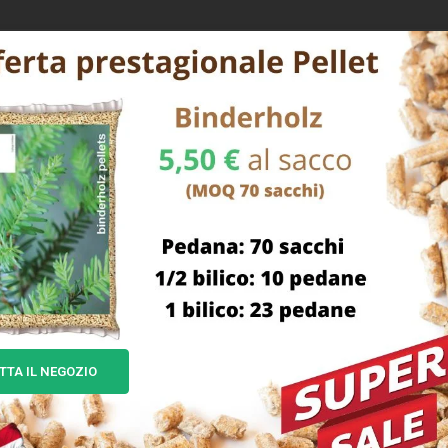
ileLancia con impugnatura a leva cm 62 Valvola di sicurezza Ada
TTA IL NEGOZIO