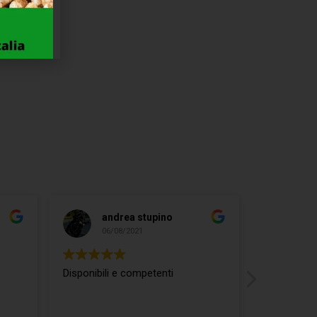
04
310
andrea stupino
ma
06/08/2021
04/
Disponibili e competenti
ottimo rap