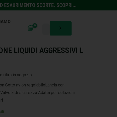
D ESAURIMENTO SCORTE. SCOPRI...
SIAMO
TURA
,
IRRIGAZIONE ED IRRORAZIONE
E LIQUIDI AGGRESSIVI L
o ritiro in negozio
on Getto nylon regolabileLancia con
Valvola di sicurezza Adatta per soluzioni
ri
ili