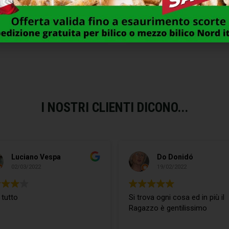
LACATENE ELETTRICO AF104
MOLA AFFILCATENE AF1
EXCEL 07165
104×4,5 F.22,0 EXCEL 07
79,00
€
6,00
€
I NOSTRI CLIENTI DICONO...
Luciano Vespa
Do Donidó
02/03/2022
19/02/2022
 tutto
Si trova ogni cosa ed in più il
Ragazzo è gentilissimo