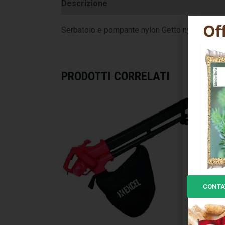
Descrizione
Informazioni aggiuntive
Serbatoio e pompante nylon Getto nylon regolab
PRODOTTI CORRELATI
CONTA