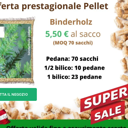
TTA IL NEGOZIO
LA ACCIAIO ZUCCHERO CM
LATTIERA ACCIAIO JOLLY 
12 PRESTO TESCOMA
ILSA
4,00
€
26,00
€