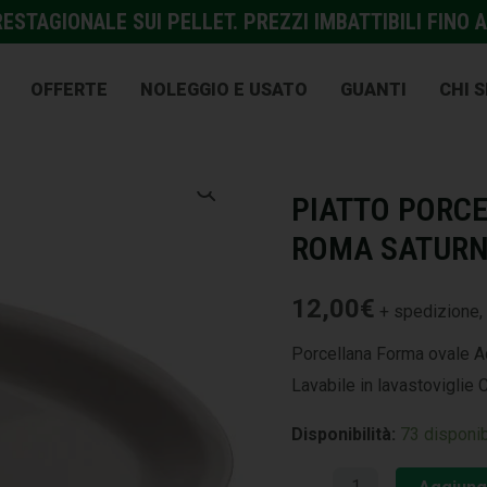
STAGIONALE SUI PELLET. PREZZI IMBATTIBILI FINO A
OFFERTE
NOLEGGIO E USATO
GUANTI
CHI 
STOVIGLIE
,
TAVOLA
PIATTO PORCE
ROMA SATURN
12,00
€
+ spedizione, 
Porcellana Forma ovale A
Lavabile in lavastoviglie 
Disponibilità:
73 disponib