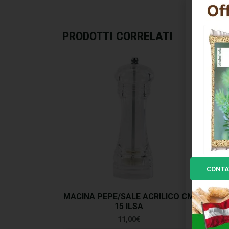
PRODOTTI CORRELATI
CONTA
MACINA PEPE/SALE ACRILICO CM
MOL
15 ILSA
11,00
€