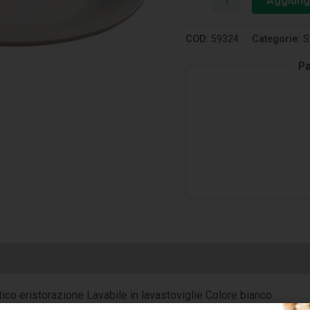
Aggiungi
COD:
59324
Categorie:
S
Pa
co eristorazione Lavabile in lavastoviglie Colore bianco