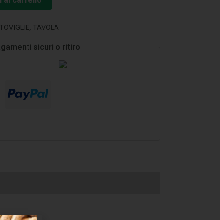
 al carrello
TOVIGLIE
,
TAVOLA
gamenti sicuri o ritiro