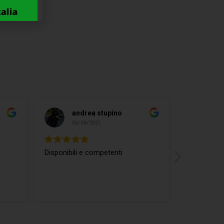
andrea stupino
ma
06/08/2021
04/
Disponibili e competenti
ottimo rap