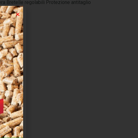
a Bretelle regolabili Protezione antitaglio
RE