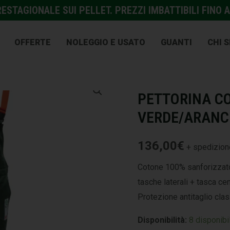
STAGIONALE SUI PELLET. PREZZI IMBATTIBILI FINO A
OFFERTE
NOLEGGIO E USATO
GUANTI
CHI 
GIARDINAGGIO E AGRICOL
PETTORINA C
VERDE/ARANC
136,00
€
+ spedizione
Cotone 100% sanforizzato
tasche laterali + tasca cen
Protezione antitaglio clas
Disponibilità:
8 disponibil