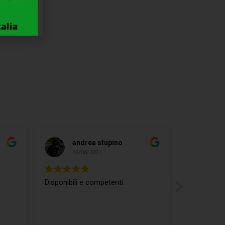
RX
andrea stupino
ma
06/08/2021
04/
Disponibili e competenti
ottimo rap