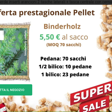
 inserti arancioni 2 tasche laterali + tasca centrale con cernier
TTA IL NEGOZIO
FFILACATENE ELETTRICO
ASPIRATORE SOFFIATO