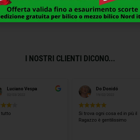
PROFESSIONAL
ELETTRICO TX2400 THO
136,00
€
59,00
€
I NOSTRI CLIENTI DICONO...
Luciano Vespa
Do Donidó
02/03/2022
19/02/2022
 tutto
Si trova ogni cosa ed in più il
Ragazzo è gentilissimo