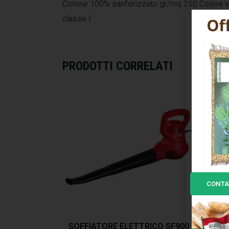
Cotone 100% sanforizzato gr/mq 260 Colore verde
classe I
PRODOTTI CORRELATI
CONTA
SOFFIATORE ELETTRICO SF900
A