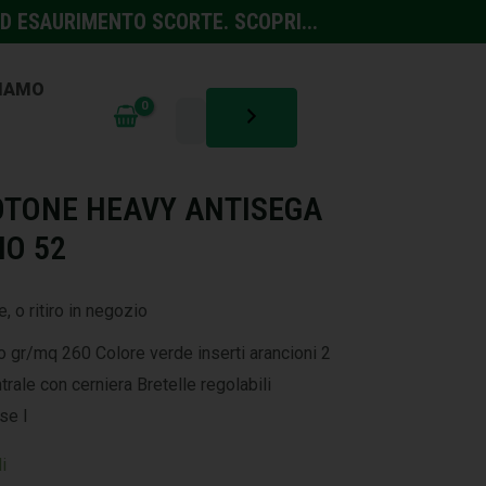
D ESAURIMENTO SCORTE. SCOPRI...
SIAMO
TURA
,
MACCHINE
OTONE HEAVY ANTISEGA
IO 52
, o ritiro in negozio
 gr/mq 260 Colore verde inserti arancioni 2
trale con cerniera Bretelle regolabili
se I
i