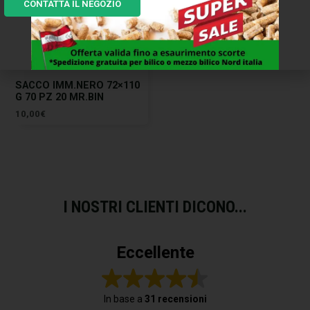
CONTATTA IL NEGOZIO
ESAURITO
SACCO IMM.NERO 72×110
G 70 PZ 20 MR.BIN
10,00
€
I NOSTRI CLIENTI DICONO...
Eccellente
In base a
31 recensioni