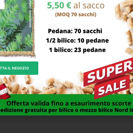
 Strecht colore grigio pioggia 2 tasche laterali + 2 porta gino
ra
ILE IMPRESA PUNTA FORT
BADILE IMPRESA QUAD
M/TO MASS
FORGIATO 28 EXTRA AD
18,00
€
26,00
€
TTA IL NEGOZIO
I NOSTRI CLIENTI DICONO...