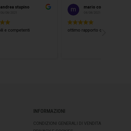
andrea stupino
ma
06/08/2021
04/
Disponibili e competenti
ottimo rapp
INFORMAZIONI
CONDIZIONI GENERALI DI VENDITA