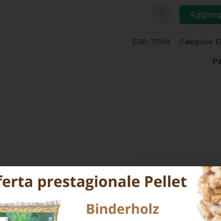
Aggiungi
COD:
70334
Categorie:
E
Pa