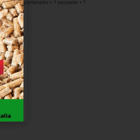
cchiere + 1 portametro + 1 passante + 1
RO
EL