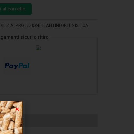
 al carrello
DILIZIA
,
PROTEZIONE E ANTINFORTUNISTICA
gamenti sicuri o ritiro