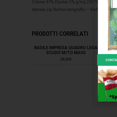
Cotone 97% Elastan 3% g/mq 250 Tessuto Canvas
laterale zip Bottoni antigraffio – Rinforzi cordu
PRODOTTI CORRELATI
BADILE IMPRESA QUADRO LEGA
BAD
SCUDO M/TO MASS
28,00
€
CONTA