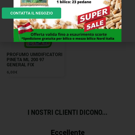
CONTATTA IL NEGOZIO
PROFUMO UMIDIFICATORI
PINETA ML 200 97
GENERAL FIX
6,00
€
I NOSTRI CLIENTI DICONO...
Eccellente