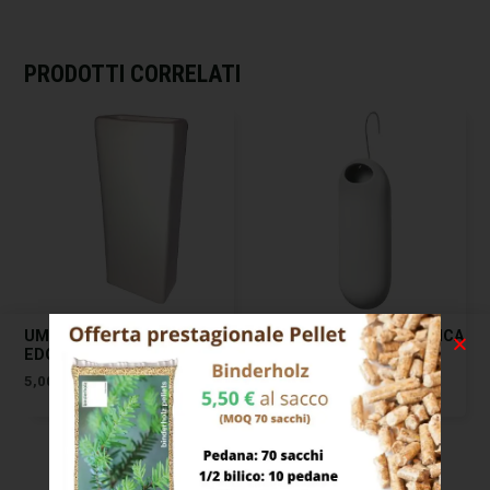
PRODOTTI CORRELATI
UMIDIFICATORE CERAMICA
UMIDIFICATORE CERAMICA
EDGE BIANCO XTRA 08373
OVALE FANCY HOME
TESCOMA
5,00
€
10,00
€