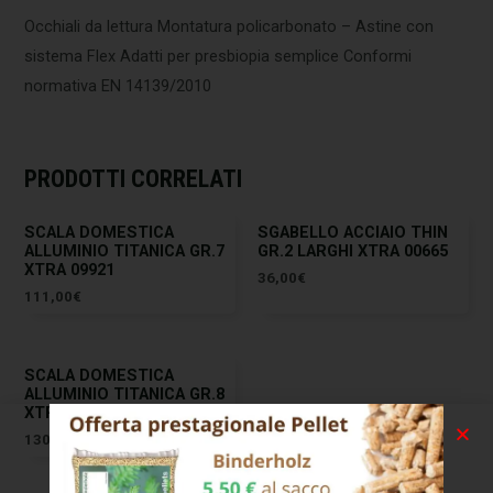
Occhiali da lettura Montatura policarbonato – Astine con
sistema Flex Adatti per presbiopia semplice Conformi
normativa EN 14139/2010
PRODOTTI CORRELATI
SCALA DOMESTICA
SGABELLO ACCIAIO THIN
ALLUMINIO TITANICA GR.7
GR.2 LARGHI XTRA 00665
XTRA 09921
36,00
€
111,00
€
SCALA DOMESTICA
ALLUMINIO TITANICA GR.8
XTRA 09922
130,00
€