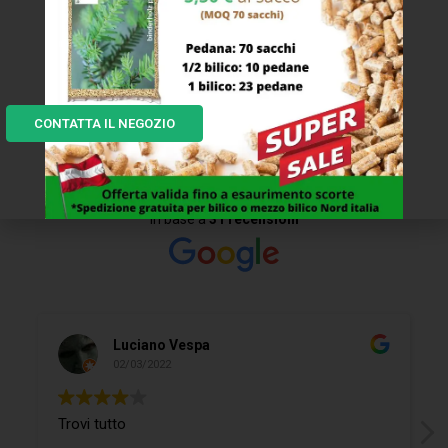
I NOSTRI CLIENTI DICONO...
CONTATTA IL NEGOZIO
Eccellente
In base a
31 recensioni
Luciano Vespa
02/03/2022
Trovi tutto