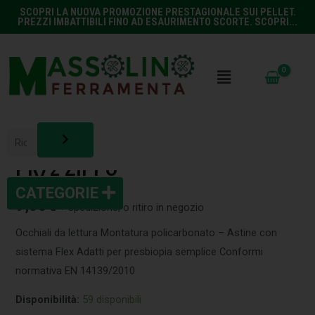
SCOPRI LA NUOVA PROMOZIONE PRESTAGIONALE SUI PELLET.
PREZZI IMBATTIBILI FINO AD ESAURIMENTO SCORTE. SCOPRI...
UTILCASA
,
VARIE UTILCASA
OCCHIALI LETTURA +3,50 31Z-
PR72 ZIPPO
9,00
€
+ spedizione, o ritiro in negozio
Occhiali da lettura Montatura policarbonato – Astine con
sistema Flex Adatti per presbiopia semplice Conformi
normativa EN 14139/2010
Disponibilità:
59 disponibili