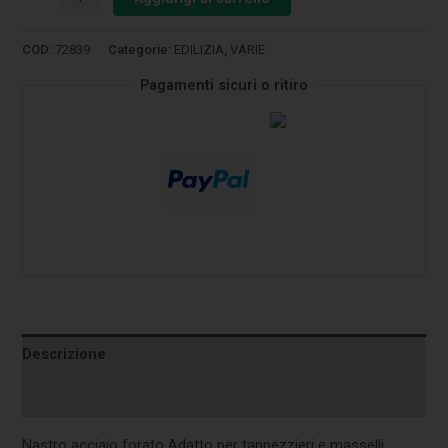
COD:
72839
Categorie:
EDILIZIA
,
VARIE
Pagamenti sicuri o ritiro
Descrizione
Informazioni aggiuntive
Nastro acciaio forato Adatto per tappezzieri e masselli