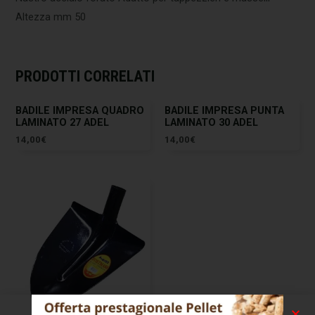
Altezza mm 50
PRODOTTI CORRELATI
BADILE IMPRESA QUADRO
BADILE IMPRESA PUNTA
LAMINATO 27 ADEL
LAMINATO 30 ADEL
14,00
€
14,00
€