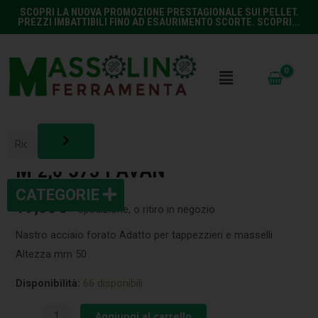
SCOPRI LA NUOVA PROMOZIONE PRESTAGIONALE SUI PELLET.
PREZZI IMBATTIBILI FINO AD ESAURIMENTO SCORTE. SCOPRI...
EDILIZIA
,
VARIE
NASTRO TAPPEZZIERI ACCIAIO
M 2,0 573 PAVAN
19,00
€
+ spedizione, o ritiro in negozio
Nastro acciaio forato Adatto per tappezzieri e masselli
Altezza mm 50
Disponibilità:
66 disponibili
Aggiungi al carrello