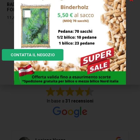
BADILE IMPRESA PUNTA
FORT MASS
11,00
€
CONTATTA IL NEGOZIO
I NOSTRI CLIENTI DICONO...
Eccellente
In base a
31 recensioni