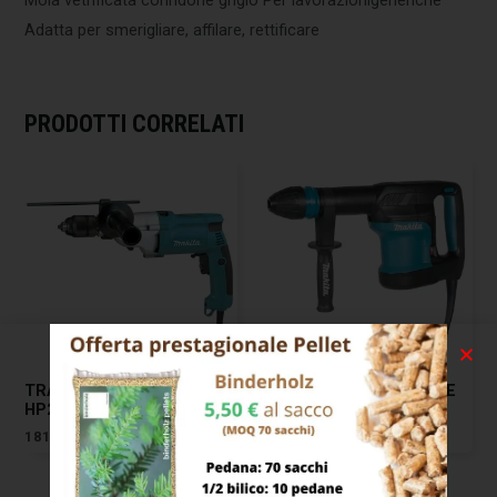
Adatta per smerigliare, affilare, rettificare
PRODOTTI CORRELATI
TRAPANO PERCUSSIONE
MARTELLO DEMOLITORE
HP2051FJ MAKITA
HM0870C MAKITA
181,00
€
543,00
€