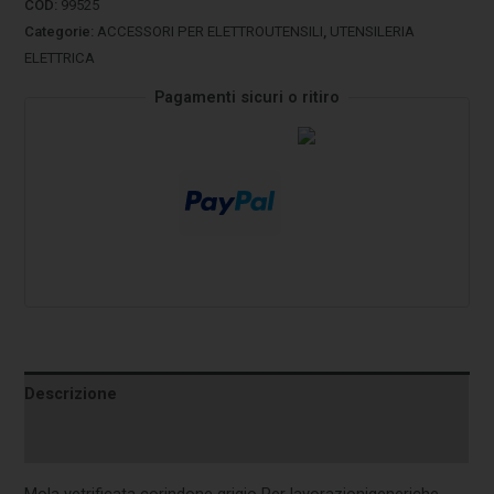
COD:
99525
Categorie:
ACCESSORI PER ELETTROUTENSILI
,
UTENSILERIA
ELETTRICA
Pagamenti sicuri o ritiro
Descrizione
Informazioni aggiuntive
Mola vetrificata corindone grigio Per lavorazionigeneriche