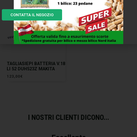
CONTATTA IL NEGOZIO
TAGLIASIEPI BATTERIA V.18
LI 52 DUH523Z MAKITA
123,00
€
I NOSTRI CLIENTI DICONO...