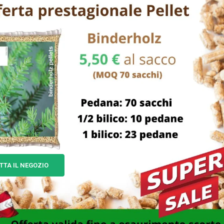
TTA IL NEGOZIO
ORTASAPONE APPOGGIO
PORTASAPONE APPOGG
IBLE BCO CM 13×9 ELIPLAST
VASCHETTA CM 15×10 ELI
4,00
€
4,00
€