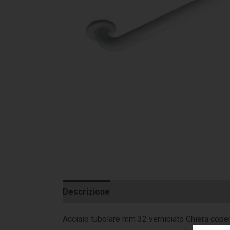
Descrizione
Informazioni aggiuntive
Acciaio tubolare mm 32 verniciato Ghiera copert