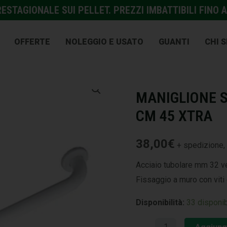
STAGIONALE SUI PELLET. PREZZI IMBATTIBILI FINO A
OFFERTE
NOLEGGIO E USATO
GUANTI
CHI 
ACCESSORI BAGNO
,
BAGN
MANIGLIONE 
CM 45 XTRA
38,00
€
+ spedizione, 
Acciaio tubolare mm 32 ve
Fissaggio a muro con viti 
Disponibilità:
33 disponib