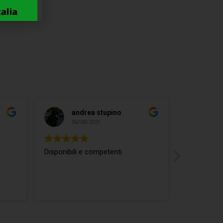
andrea stupino
ma
06/08/2021
04/
Disponibili e competenti
ottimo rap