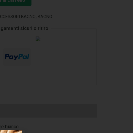
 al carrello
CCESSORI BAGNO
,
BAGNO
gamenti sicuri o ritiro
ore bianco