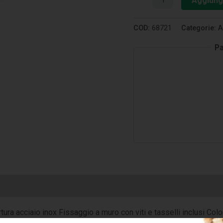
Aggiungi
COD:
68721
Categorie:
A
Pa
ura acciaio inox Fissaggio a muro con viti e tasselli inclusi Col