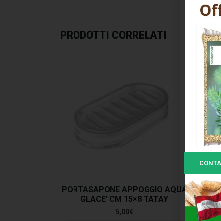
PRODOTTI CORRELATI
CONTA
PORTASAPONE APPOGGIO AQUA
P
GLACE’ CM 15×8 TATAY
FLEX
5,00
€